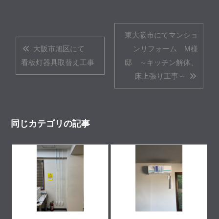
東大阪市にてマンショ
大阪市旭区にて
ンリフォーム M様
看板灯器具取替え工事
邸 ～キッチン解体、
床上張り工事～
同じカテゴリの記事