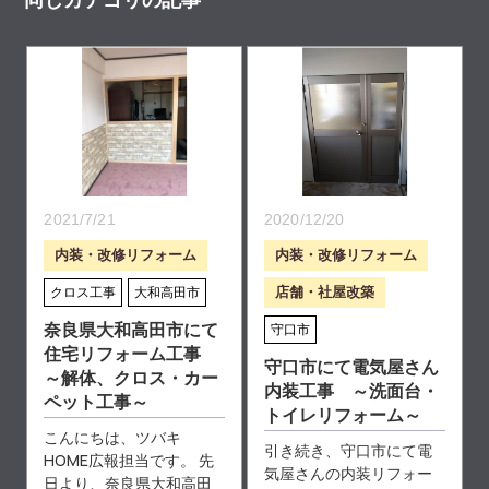
同じカテゴリの記事
2021/7/21
2020/12/20
内装・改修リフォーム
内装・改修リフォーム
店舗・社屋改築
クロス工事
大和高田市
奈良県大和高田市にて
守口市
住宅リフォーム工事
守口市にて電気屋さん
～解体、クロス・カー
内装工事 ～洗面台・
ペット工事～
トイレリフォーム～
こんにちは、ツバキ
引き続き、守口市にて電
HOME広報担当です。 先
気屋さんの内装リフォー
日より、奈良県大和高田