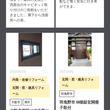
配など無く安全に行き来
洗面台のキャビネット取
ができま...
り付けのご依頼をいただ
きました。 廊下から洗面
所への扉...
2020/5/28
2022/8/5
玄関・窓・建具リフォ
内装・改修リフォーム
ーム
玄関・窓・建具リフォ
ーム
羽曳野市
羽曳野市 M様邸玄関冊
大阪市
港区
子取付