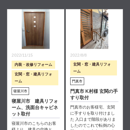
2022/11/15
2022/8/8
玄関・窓・建具リフォ
内装・改修リフォーム
ーム
玄関・窓・建具リフォ
ーム
門真市
門真市 K村様 玄関の手
寝屋川市
すり取付
寝屋川市 建具リフォ
門真市のお客様宅、玄関
ーム、洗面台キャビネ
に手すりを取り付けまし
ット取付
た 入口まで階段がありま
寝屋川市のこちらのお客
したのでこれで転倒の心
様より、建具の交換と、