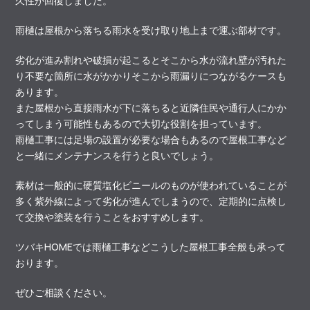
久性が回復しました。
雨樋は屋根から落ちる雨水を受け取り地上まで運ぶ部材です。
劣化が進み割れや破損が起こるとそこから水が流れ壁が汚れた
り不要な箇所に水がかかりそこから雨漏りにつながるケースも
あります。
また屋根から直接雨水が下に落ちると近隣住民や通行人にかか
ってしまう可能性もあるので大切な役割を担っています。
雨樋工事には足場の設置が必要な場合もあるので屋根工事など
と一緒にメンテナンスを行うと良いでしょう。
素材は一般的に硬質塩化ビニールのものが使われていることが
多く紫外線によって劣化が進んでしまうので、定期的に点検し
て交換や塗装を行うことをおすすめします。
ツバキHOMEでは雨樋工事などこうした屋根工事全般も承って
おります。
ぜひご相談ください。