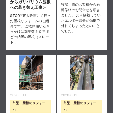
からガリバリウム波板
寝屋川市のお客様から雨
への葺き替え工事＞
樋修繕のお問合せを頂き
ました。 元々接着してい
STORY 東大阪市にて行っ
たエルボー部分が強風で
た屋根リフォームのご紹
外れてしまったとのこと
介です。 ご依頼頂いたき
でした。...
っかけは築年数５０年ほ
どの納屋の屋根（スレー
ト...
2020/5/11
2020/8/11
外壁・屋根のリフォー
外壁・屋根のリフォー
ム
ム