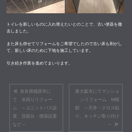
トイレを新しいものに入れ替えたいとのことで、古い便器を撤
去しました。
また床も併せてリフォームをご希望でしたので古い床も剥がし
て、新しい床のために下地を施工しています。
引き続き作業を進めてまいります。
奈良県橿原市に
東大阪市にてマンショ
て 水回りリフォー
ンリフォーム M様
ム ～ユニットバス設
邸 ～天井・クロス貼
置、洗面台・便器設置
り、キッチン取り付け
など～
～