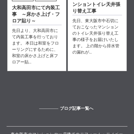
ンショントイレ天井張
大和高田市にて内装工
り替え工事
事 ～床かさ上げ・フ
先日、東大阪市中石切に
ロア貼り～
ておこなったマンション
先日より、大和高田市に
のトイレ天井張り替え工
て内装工事を行っており
事の様子をお届けいたし
ます。 本日は和室をフロ
ます。 上の階から排水管
ーリングにするために、
の漏れが...
和室の床かさ上げと床フ
ロアー貼...
ブログ記事一覧へ