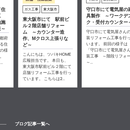
て住
守口市にて電気屋の
ガス工事
東大阪市
工
具製作 ～ワークデ
東大阪市にて 駅前ビ
地施
ク・受付カウンター
ル２階店舗リフォー
装～
守口市にて電気屋さん
ム ～カウンター造
装リフォーム工事を行
都府
作、Mクロス上張りな
います。 前回の様子は
る住
ど～
「守口市にて電気屋さ
の様
こんにちは、ツバキHOME
装工事 ～階段リフォ
。
広報担当です。 本日も、
～...
.
東大阪市駅前ビル２階にて
店舗リフォーム工事を行っ
ています。 こちらは2...
ブログ記事一覧へ