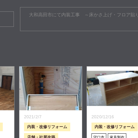
大和高田市にて内装工事 ～床かさ上げ・フロア貼
2021/2/7
2020/12/16
内装・改修リフォーム
内装・改修リフォーム
店舗・社屋改築
守口市
家具製作