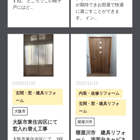
すね。 ところでこの格子
が期待できお部屋で快適
戸にはど...
に過ごすことができま
す。 イン...
2020/11/30
2022/11/15
玄関・窓・建具リフォ
内装・改修リフォーム
ーム
玄関・窓・建具リフォ
ーム
大阪市
大阪市東住吉区にて
寝屋川市
窓入れ替え工事
寝屋川市 建具リフォ
大阪市東住吉区にて、Y様
ーム、洗面台キャビネ