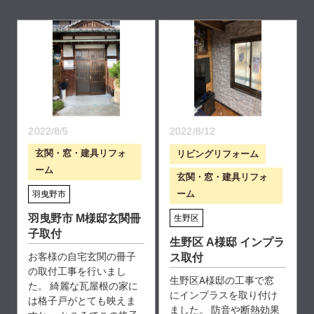
2022/8/5
2022/8/12
玄関・窓・建具リフォ
リビングリフォーム
ーム
玄関・窓・建具リフォ
ーム
羽曳野市
羽曳野市 M様邸玄関冊
生野区
子取付
生野区 A様邸 インプラ
お客様の自宅玄関の冊子
ス取付
の取付工事を行いまし
生野区A様邸の工事で窓
た。 綺麗な瓦屋根の家に
にインプラスを取り付け
は格子戸がとても映えま
ました。 防音や断熱効果